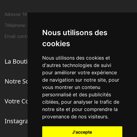
Adresse: 14 Avenue Félix Faure 06000 Nice, France.
Téléphone: +33 1 45 63 38 85
Nous utilisons des
Email:
contact@luxury-watches.fr
cookies
Nous utilisons des cookies et
La Boutique
keyboard_arrow_down
d'autres technologies de suivi
pour améliorer votre expérience
de navigation sur notre site, pour
Notre Société
keyboard_arrow_down
vous montrer un contenu
personnalisé et des publicités
Votre Compte
keyboard_arrow_down
ciblées, pour analyser le trafic de
notre site et pour comprendre la
provenance de nos visiteurs.
Instagram
J'accepte