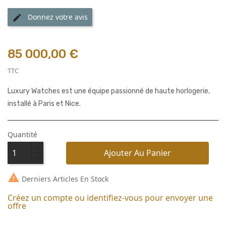
Donnez votre avis
edit
85 000,00 €
TTC
Luxury Watches est une équipe passionné de haute horlogerie,
installé à Paris et Nice.
Quantité
Ajouter Au Panier

Derniers Articles En Stock
Créez un compte ou identifiez-vous pour envoyer une
offre