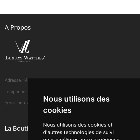
A Propos
Adresse: 14 Avenue Félix Faure 06000 Nice, France.
Téléphone: +33 1 45 63 38 85
Nous utilisons des
Email:
contact@luxury-watches.fr
cookies
Nous utilisons des cookies et
La Boutique
keyboard_arrow_down
d'autres technologies de suivi
pour améliorer votre expérience